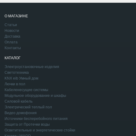
О МАГАЗИНЕ
Статьи
Новости
Доставка
Оплата
Контакты
КАТАЛОГ
Электроустановочные изделия
Светотехника
KNX eib Умный дом
Лючки в пол
Кабеленесущие системы
Модульное оборудование и шкафы
Силовой кабель
Электрический теплый пол
Видео домофония
Источники бесперебойного питания
Защита от Протечки воды
Осветительные и энергетические стойки