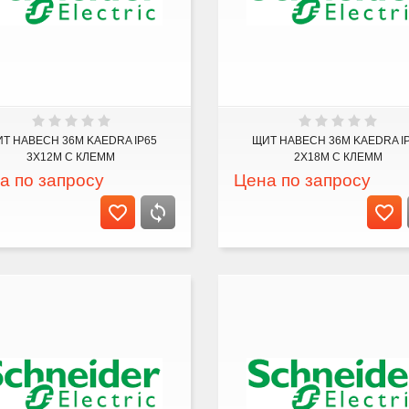
Т НАВЕСН 36М KAEDRA IP65
ЩИТ НАВЕСН 36М KAEDRA I
3Х12М С КЛЕММ
2Х18М С КЛЕММ
а по запросу
Цена по запросу