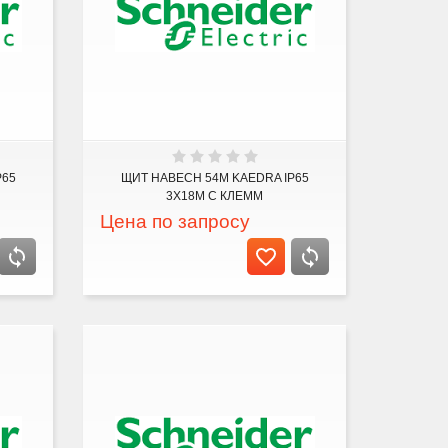
P65
ЩИТ НАВЕСН 54М KAEDRA IP65
3Х18М С КЛЕММ
Цена по запросу