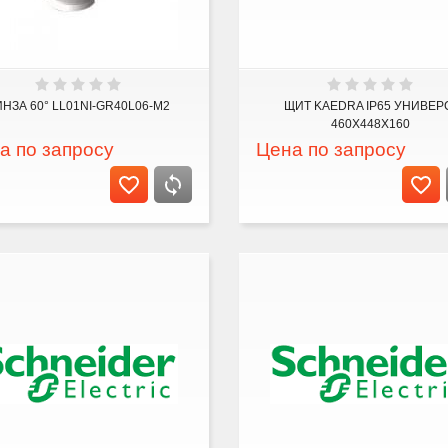
НЗА 60° LL01NI-GR40L06-M2
ЩИТ KAEDRA IP65 УНИВЕР
460Х448Х160
а по запросу
Цена по запросу