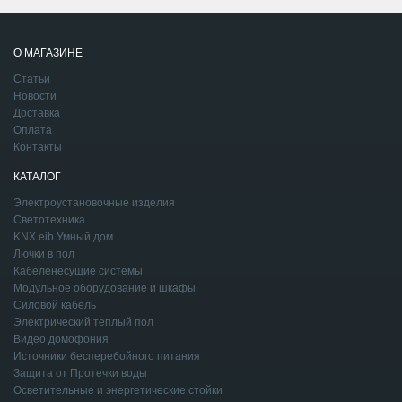
О МАГАЗИНЕ
Статьи
Новости
Доставка
Оплата
Контакты
КАТАЛОГ
Электроустановочные изделия
Светотехника
KNX eib Умный дом
Лючки в пол
Кабеленесущие системы
Модульное оборудование и шкафы
Силовой кабель
Электрический теплый пол
Видео домофония
Источники бесперебойного питания
Защита от Протечки воды
Осветительные и энергетические стойки