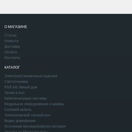
О МАГАЗИНЕ
Статьи
Новости
Доставка
Оплата
Контакты
КАТАЛОГ
Электроустановочные изделия
Светотехника
KNX eib Умный дом
Лючки в пол
Кабеленесущие системы
Модульное оборудование и шкафы
Силовой кабель
Электрический теплый пол
Видео домофония
Источники бесперебойного питания