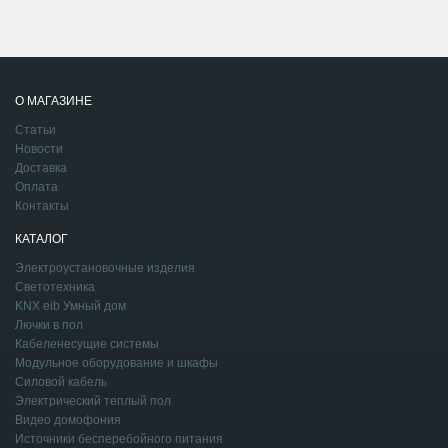
О МАГАЗИНЕ
Статьи
Новости
Доставка
Оплата
Контакты
КАТАЛОГ
Электроустановочные изделия
Светотехника
KNX eib Умный дом
Лючки в пол
Кабеленесущие системы
Модульное оборудование и шкафы
Силовой кабель
Электрический теплый пол
Видео домофония
Источники бесперебойного питания