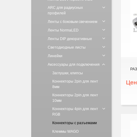
ARC для радиусных
профилей
Ленты с боковым свечением
Ленты NormaLED
Ленты DIP декоративные
Светодиодные листы
Линейки
Аксессуары для подключения
РА
Заглушки, клипсы
Коннекторы 2pin для лент
Цен
8мм
Коннекторы 2pin для лент
10мм
Коннекторы 4pin для лент
RGB
Коннекторы с разъемами
Клеммы WAGO