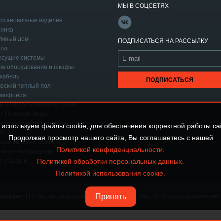
МЫ В СОЦСЕТЯХ
становочные изделия
ника
Умный дом
ПОДПИСАТЬСЯ НА РАССЫЛКУ
пол
есущие системы
ое оборудование и шкафы
кабель
еский теплый пол
омофония
и бесперебойного питания
т Протечки воды
льные и энергетические стойки
используем файлы cookie, для обеспечения корректной работы са
 WAGO
Продолжая просмотр нашего сайта, Вы соглашаетесь с нашей
еская система SONANCE
Политикой конфиденциальности.
 видео-наблюдения
Политикой обработки персональных данных.
е станции
Политикой использования cookie.
Принять
Политика конфиденциальности
Политика обработки персональны
защищены.
|
|