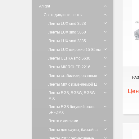
Arlight
Светодиодные ленты
Ленты LUX smd 3528
Ленты LUX smd 5060
Ленты LUX smd 2835
Ленты LUX широкие 15-85мм
Ленты ULTRA smd 5630
Ленты MICROLED 2216
Ленты стабилизированные
РА
Ленты MIX с изменяемой ЦТ
Цен
Ленты RGB, RGBW, RGBW-
MIX
Ленты RGB бегущий огонь
SPI-DMX
Лента с линзами
Ленты для сауны, бассейна
Ленты 230V герметичные