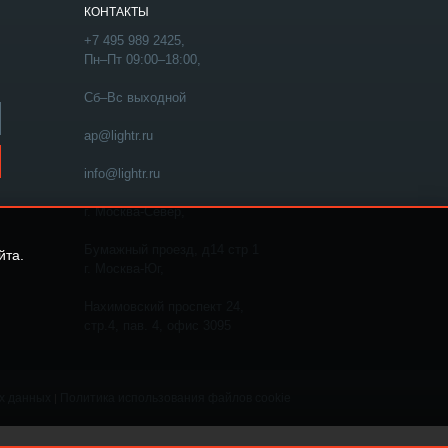
КОНТАКТЫ
+7 495 989 2425,
Пн–Пт 09:00–18:00,
Сб–Вс выходной
ap@lightr.ru
info@lightr.ru
г. Москва-Север,
Бумажный проезд, д14 стр 1
йта.
г. Москва-Юг,
Нахимовский проспект 24,
стр.4, пав. 4, офис 3095
х данных
Политика использования файлов cookie
|