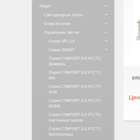
Arlight
Светодиодные ленты
Блоки питания
Управление светом
Серия SR LUX
Серия SMART
Серия COMFORT [LN,VT,CT] /
Диммеры
Серия COMFORT [LN,VT,CT] /
MIX
БЛО
Серия COMFORT [LN,VT,CT] /
RGB
Цен
Серия COMFORT [LN,VT,CT] /
RGBW
Серия COMFORT [LN,VT,CT] /
Настенные панели
Серия COMFORT [LN,VT,CT] /
Контроллеры