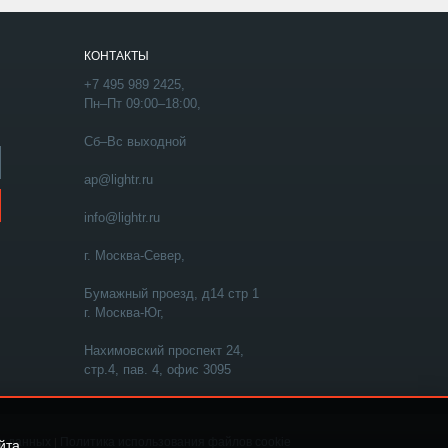
КОНТАКТЫ
+7 495 989 2425,
Пн–Пт 09:00–18:00,
Сб–Вс выходной
ap@lightr.ru
info@lightr.ru
г. Москва-Север,
Бумажный проезд, д14 стр 1
г. Москва-Юг,
Нахимовский проспект 24,
стр.4, пав. 4, офис 3095
х данных
Политика использования файлов cookie
|
йта.