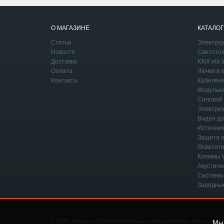
О МАГАЗИНЕ
КАТАЛОГ
Статьи
Электроу
Новости
Светотех
Доставка
KNX eib 
Оплата
Лючки в 
Контакты
Кабелен
Модульн
Силовой 
Электрич
Видео д
Источник
Защита о
Осветите
Клеммы
Акустич
Системы
Зарядны
© 2026.
Ресурсы. Профессиональная электротехника. Все права 
Мы 