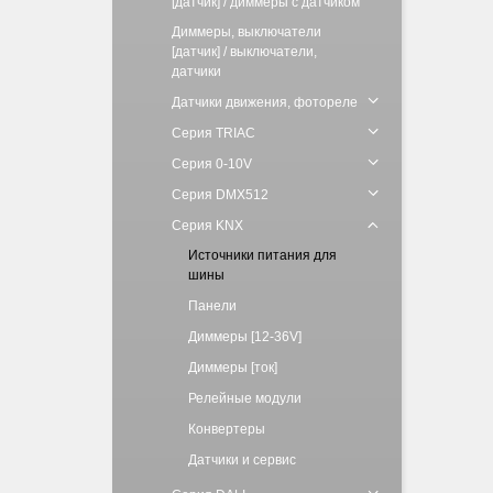
[датчик] / диммеры с датчиком
Диммеры, выключатели
[датчик] / выключатели,
датчики
Датчики движения, фотореле
Серия TRIAC
Серия 0-10V
Серия DMX512
Серия KNX
Источники питания для
шины
Панели
Диммеры [12-36V]
Диммеры [ток]
Релейные модули
Конвертеры
Датчики и сервис