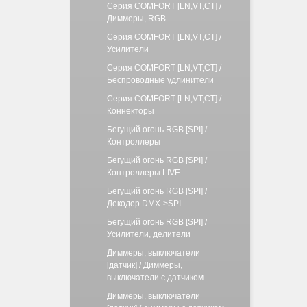
Серия COMFORT [LN,VT,CT] /
Диммеры, RGB
Серия COMFORT [LN,VT,CT] /
Усилители
Серия COMFORT [LN,VT,CT] /
Беспроводные удлинители
Серия COMFORT [LN,VT,CT] /
Коннекторы
Бегущий огонь RGB [SPI] /
Контроллеры
Бегущий огонь RGB [SPI] /
Контроллеры LIVE
Бегущий огонь RGB [SPI] /
Декодер DMX->SPI
Бегущий огонь RGB [SPI] /
Усилители, делители
Диммеры, выключатели
[датчик] / Диммеры,
выключатели с датчиком
Диммеры, выключатели