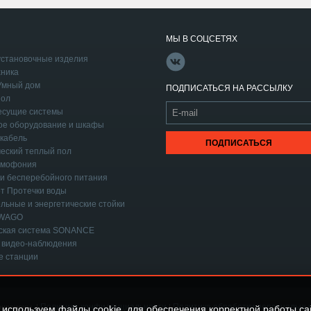
МЫ В СОЦСЕТЯХ
становочные изделия
ника
Умный дом
ПОДПИСАТЬСЯ НА РАССЫЛКУ
пол
есущие системы
ое оборудование и шкафы
кабель
еский теплый пол
омофония
и бесперебойного питания
т Протечки воды
льные и энергетические стойки
 WAGO
еская система SONANCE
 видео-наблюдения
е станции
Политика конфиденциальности
Политика обработки персональны
защищены.
|
|
используем файлы cookie, для обеспечения корректной работы са