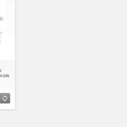
К
0-DIN