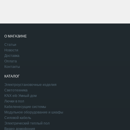
О МАГАЗИНЕ
Статьи
Новости
Доставка
Оплата
Контакты
КАТАЛОГ
Электроустановочные изделия
Светотехника
KNX eib Умный дом
Лючки в пол
Кабеленесущие системы
Модульное оборудование и шкафы
Силовой кабель
Электрический теплый пол
Видео домофония