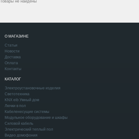
Товары не найдены
О МАГАЗИНЕ
Статьи
Новости
Доставка
Оплата
Контакты
КАТАЛОГ
Электроустановочные изделия
Светотехника
KNX eib Умный дом
Лючки в пол
Кабеленесущие системы
Модульное оборудование и шкафы
Силовой кабель
Электрический теплый пол
Видео домофония